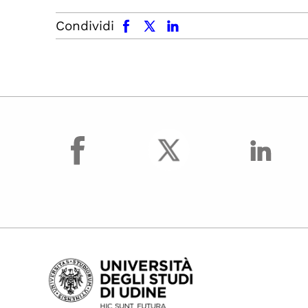
facebook
x.com
linkedin
Condividi
facebook