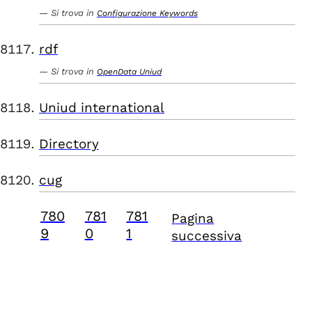
Si trova in
Configurazione Keywords
rdf
Si trova in
OpenData Uniud
Uniud international
Directory
cug
780
781
781
Pagina
9
0
1
successiva