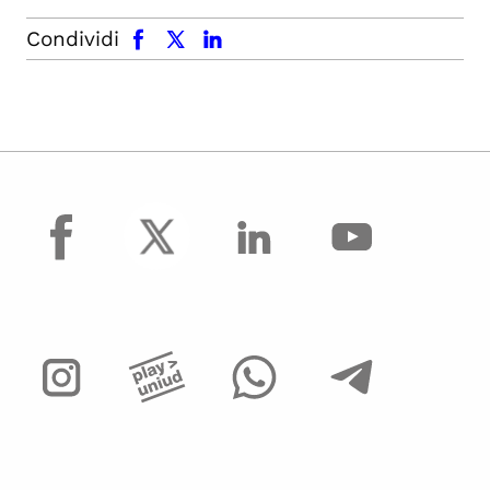
facebook
x.com
linkedin
Condividi
facebook