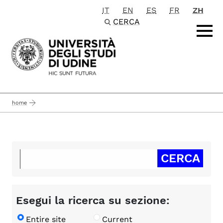
IT
EN
ES
FR
ZH
Passa al contenuto principale
CERCA
home
Esegui la ricerca su sezione:
Entire site
Current