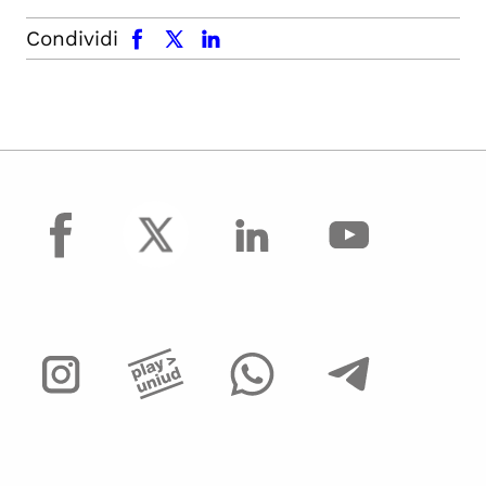
facebook
x.com
linkedin
Condividi
facebook