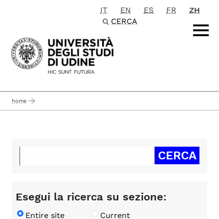
IT
EN
ES
FR
ZH
Passa al contenuto principale
CERCA
home
Esegui la ricerca su sezione:
Entire site
Current