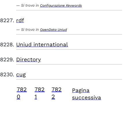
Si trova in
Configurazione Keywords
rdf
Si trova in
OpenData Uniud
Uniud international
Directory
cug
782
782
782
Pagina
0
1
2
successiva