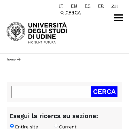
IT
EN
ES
FR
ZH
Passa al contenuto principale
CERCA
home
Esegui la ricerca su sezione:
Entire site
Current