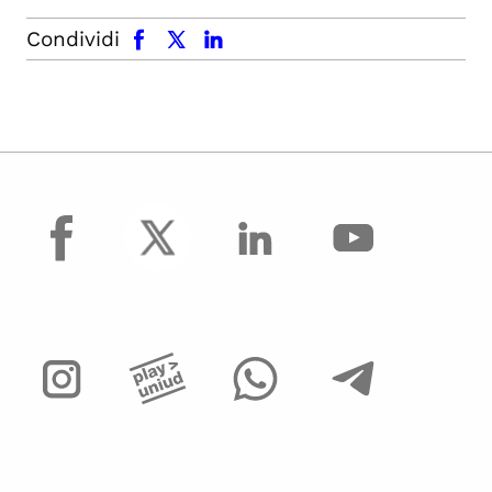
facebook
x.com
linkedin
Condividi
facebook