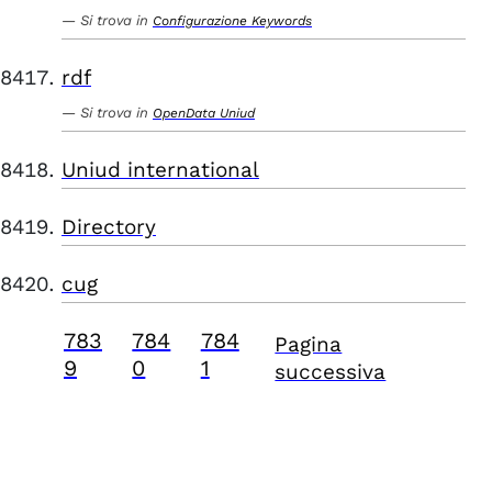
Si trova in
Configurazione Keywords
rdf
Si trova in
OpenData Uniud
Uniud international
Directory
cug
783
784
784
Pagina
9
0
1
successiva