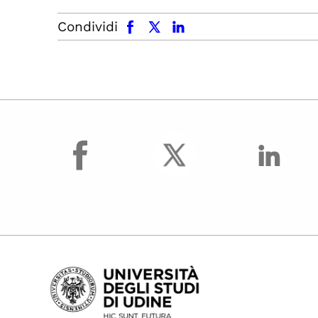
facebook
x.com
linkedin
Condividi
facebook