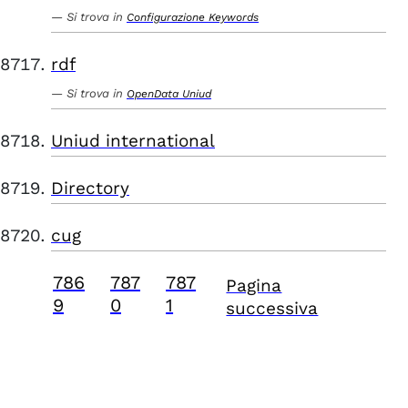
Si trova in
Configurazione Keywords
rdf
Si trova in
OpenData Uniud
Uniud international
Directory
cug
786
787
787
Pagina
9
0
1
successiva