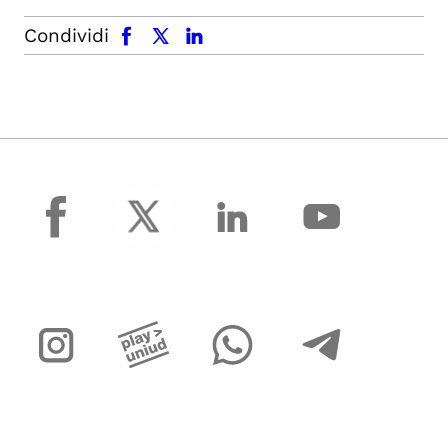
facebook
x.com
linkedin
Condividi
facebook