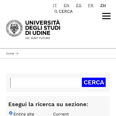
IT
EN
ES
FR
ZH
Passa al contenuto principale
CERCA
home
Esegui la ricerca su sezione:
Entire site
Current