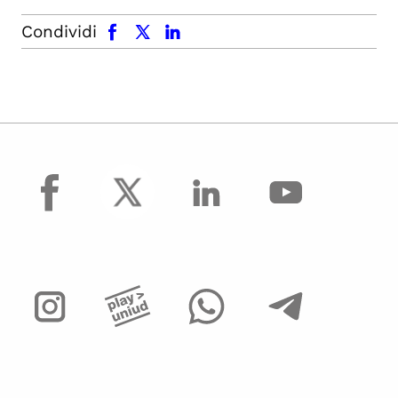
facebook
x.com
linkedin
Condividi
facebook