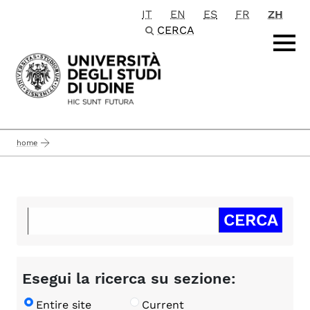
IT
EN
ES
FR
ZH
Passa al contenuto principale
CERCA
home
Esegui la ricerca su sezione:
Entire site
Current