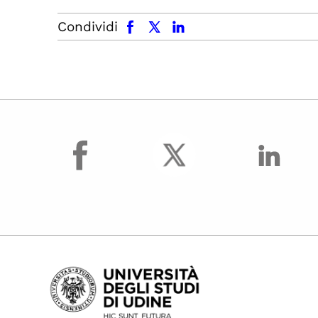
facebook
x.com
linkedin
Condividi
facebook