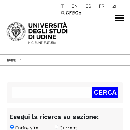
IT
EN
ES
FR
ZH
Passa al contenuto principale
CERCA
home
Esegui la ricerca su sezione:
Entire site
Current