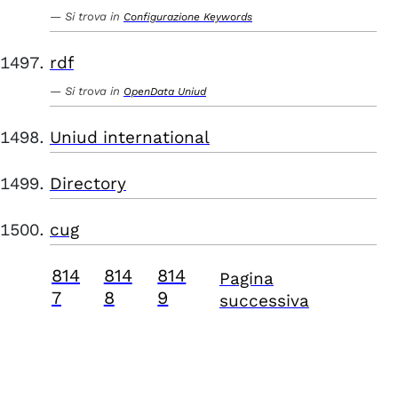
Si trova in
Configurazione Keywords
rdf
Si trova in
OpenData Uniud
Uniud international
Directory
cug
814
814
814
Pagina
7
8
9
successiva