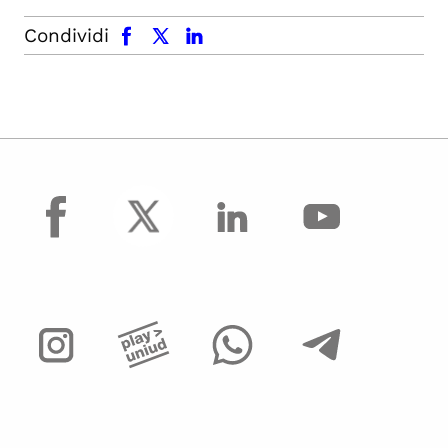
facebook
x.com
linkedin
Condividi
facebook