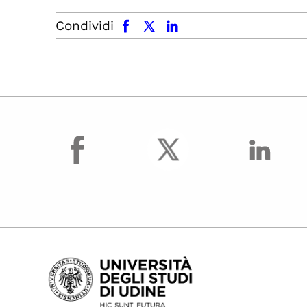
facebook
x.com
linkedin
Condividi
facebook