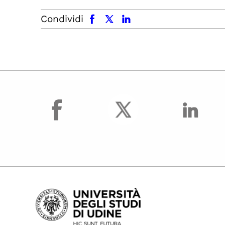
facebook
x.com
linkedin
Condividi
facebook