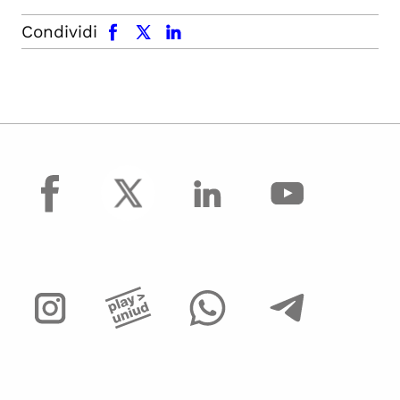
facebook
x.com
linkedin
Condividi
facebook