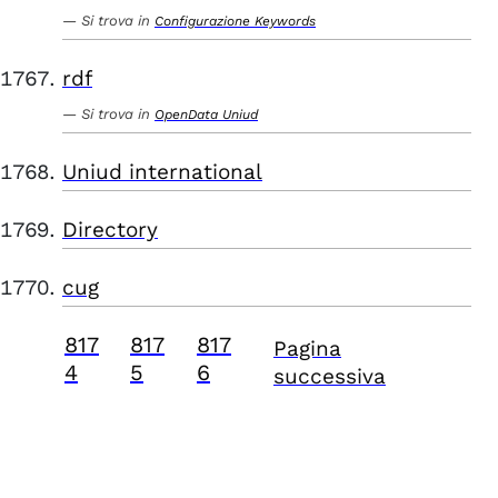
Si trova in
Configurazione Keywords
rdf
Si trova in
OpenData Uniud
Uniud international
Directory
cug
817
817
817
Pagina
4
5
6
successiva