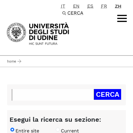
IT
EN
ES
FR
ZH
Passa al contenuto principale
CERCA
home
Esegui la ricerca su sezione:
Entire site
Current