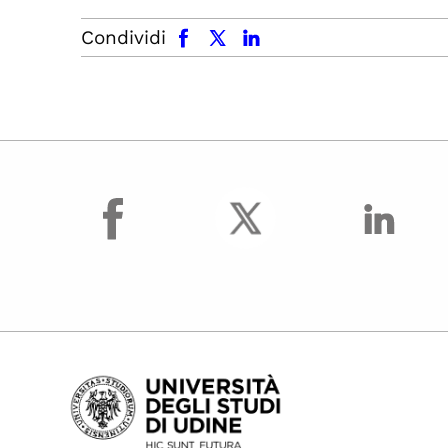
facebook
x.com
linkedin
Condividi
facebook