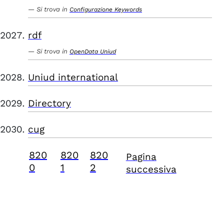
Si trova in
Configurazione Keywords
rdf
Si trova in
OpenData Uniud
Uniud international
Directory
cug
820
820
820
Pagina
0
1
2
successiva