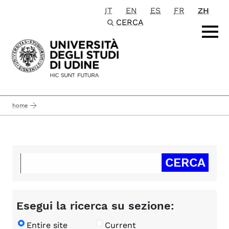
IT
EN
ES
FR
ZH
Passa al contenuto principale
CERCA
home
Esegui la ricerca su sezione:
Entire site
Current