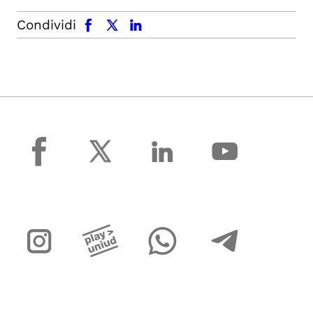
facebook
x.com
linkedin
Condividi
facebook