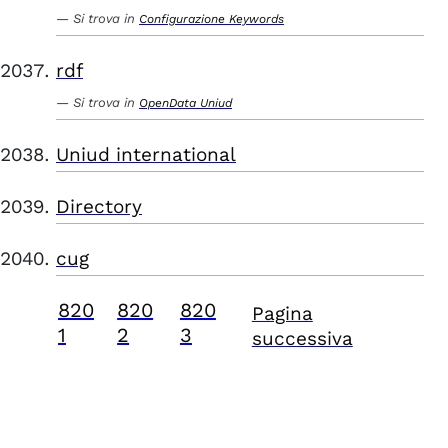
Si trova in
Configurazione Keywords
rdf
Si trova in
OpenData Uniud
Uniud international
Directory
cug
820
820
820
Pagina
1
2
3
successiva