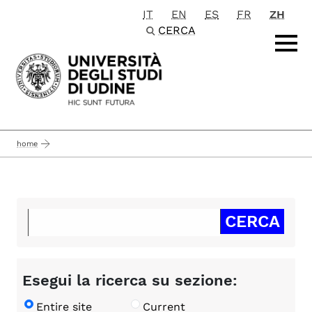
IT
EN
ES
FR
ZH
Passa al contenuto principale
CERCA
home
Esegui la ricerca su sezione:
Entire site
Current