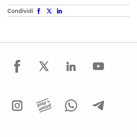
facebook
x.com
linkedin
Condividi
facebook