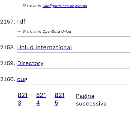
Si trova in
Configurazione Keywords
rdf
Si trova in
OpenData Uniud
Uniud international
Directory
cug
821
821
821
Pagina
3
4
5
successiva