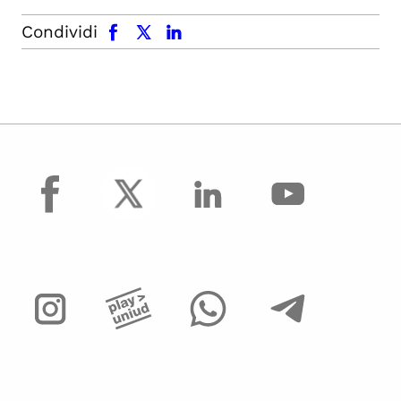
facebook
x.com
linkedin
Condividi
facebook