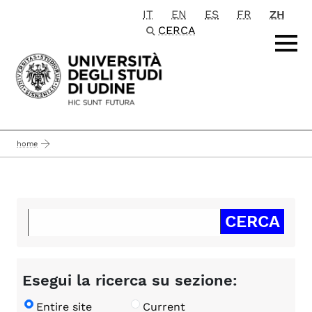
IT
EN
ES
FR
ZH
Passa al contenuto principale
CERCA
home
Esegui la ricerca su sezione:
Entire site
Current