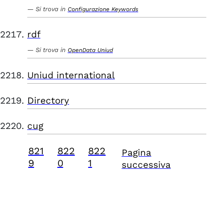
Si trova in
Configurazione Keywords
rdf
Si trova in
OpenData Uniud
Uniud international
Directory
cug
821
822
822
Pagina
9
0
1
successiva