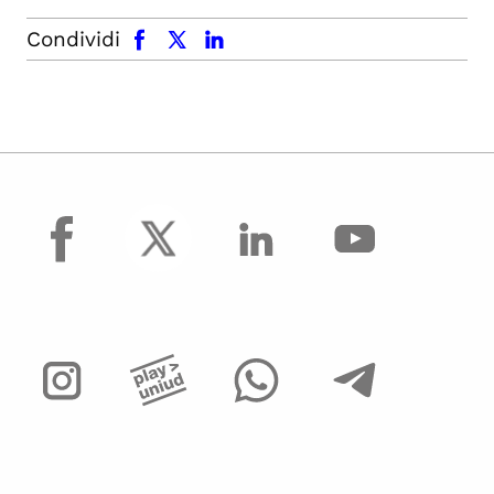
facebook
x.com
linkedin
Condividi
facebook