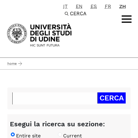
IT
EN
ES
FR
ZH
Passa al contenuto principale
CERCA
home
Esegui la ricerca su sezione:
Entire site
Current