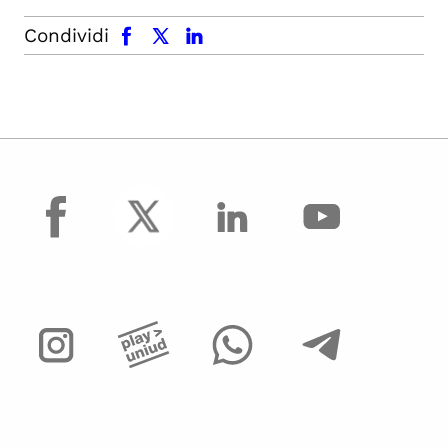
facebook
x.com
linkedin
Condividi
facebook