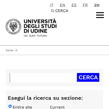
IT
EN
ES
FR
ZH
Passa al contenuto principale
CERCA
home
Esegui la ricerca su sezione:
Entire site
Current