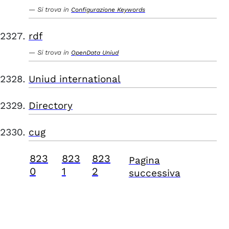
Si trova in
Configurazione Keywords
rdf
Si trova in
OpenData Uniud
Uniud international
Directory
cug
823
823
823
Pagina
0
1
2
successiva