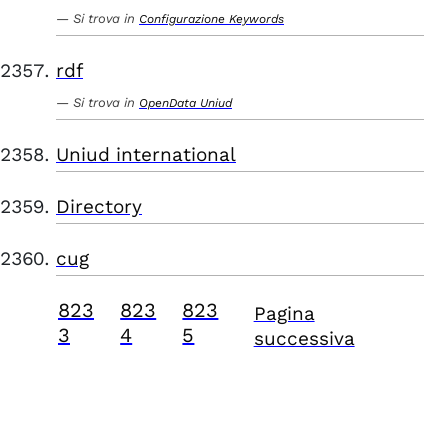
Si trova in
Configurazione Keywords
rdf
Si trova in
OpenData Uniud
Uniud international
Directory
cug
823
823
823
Pagina
3
4
5
successiva