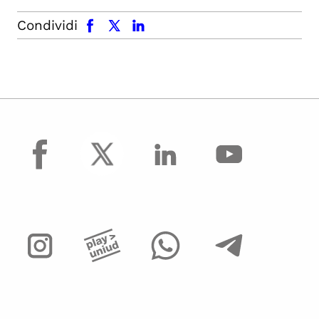
facebook
x.com
linkedin
Condividi
facebook