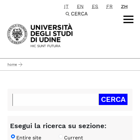
IT
EN
ES
FR
ZH
Passa al contenuto principale
CERCA
home
Esegui la ricerca su sezione:
Entire site
Current