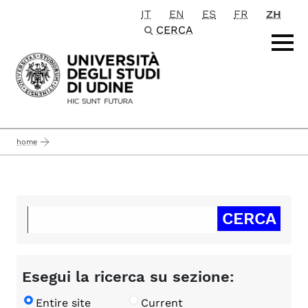
IT
EN
ES
FR
ZH
Passa al contenuto principale
CERCA
home
Esegui la ricerca su sezione:
Entire site
Current