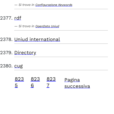
Si trova in
Configurazione Keywords
rdf
Si trova in
OpenData Uniud
Uniud international
Directory
cug
823
823
823
Pagina
5
6
7
successiva