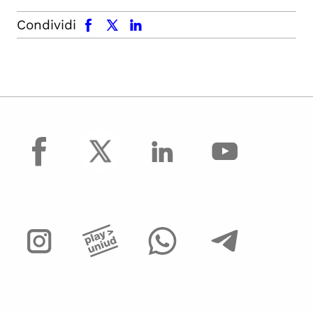
facebook
x.com
linkedin
Condividi
facebook