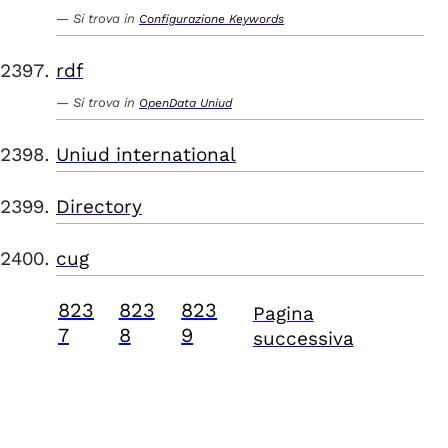
Si trova in
Configurazione Keywords
rdf
Si trova in
OpenData Uniud
Uniud international
Directory
cug
823
823
823
Pagina
7
8
9
successiva