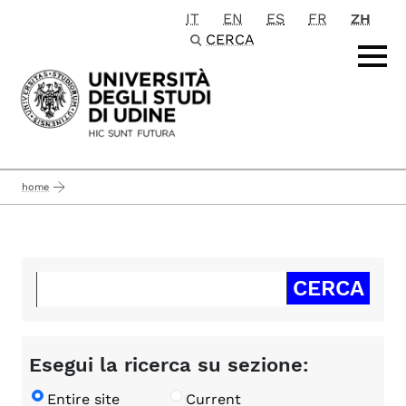
IT
EN
ES
FR
ZH
Passa al contenuto principale
CERCA
home
Esegui la ricerca su sezione:
Entire site
Current