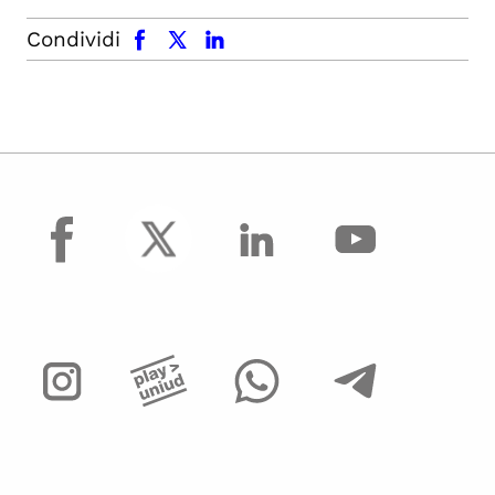
facebook
x.com
linkedin
Condividi
facebook