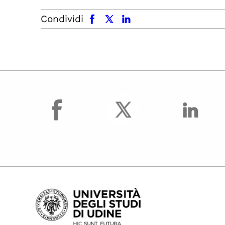
facebook
x.com
linkedin
Condividi
facebook