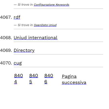
Si trova in
Configurazione Keywords
rdf
Si trova in
OpenData Uniud
Uniud international
Directory
cug
840
840
840
Pagina
4
5
6
successiva