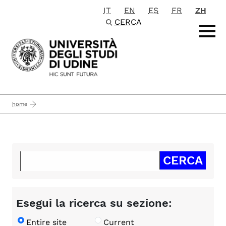
IT
EN
ES
FR
ZH
Passa al contenuto principale
CERCA
home
Esegui la ricerca su sezione:
Entire site
Current