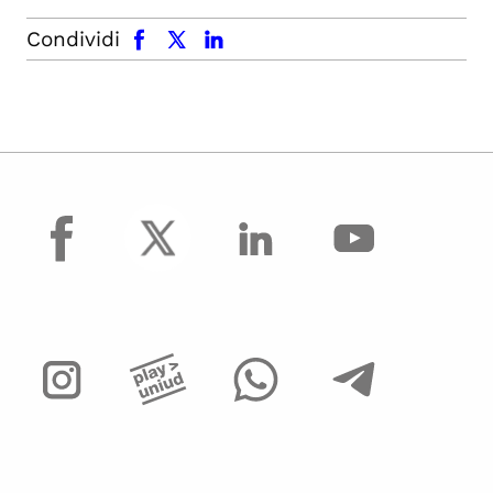
facebook
x.com
linkedin
Condividi
facebook