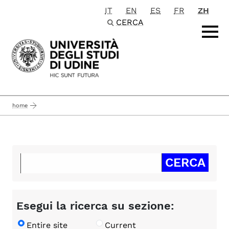
IT
EN
ES
FR
ZH
Passa al contenuto principale
CERCA
home
Esegui la ricerca su sezione:
Entire site
Current