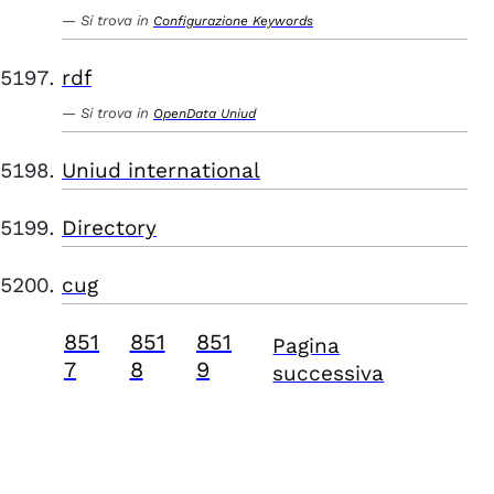
Si trova in
Configurazione Keywords
rdf
Si trova in
OpenData Uniud
Uniud international
Directory
cug
851
851
851
Pagina
7
8
9
successiva