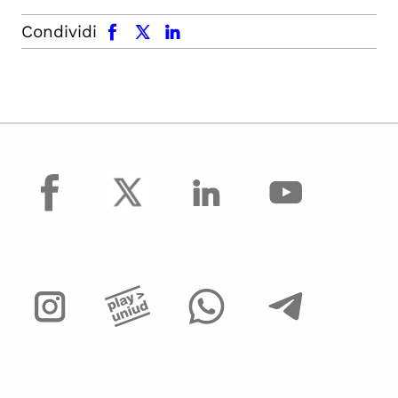
facebook
x.com
linkedin
Condividi
facebook