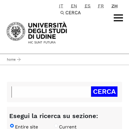
IT
EN
ES
FR
ZH
Passa al contenuto principale
CERCA
home
Esegui la ricerca su sezione:
Entire site
Current