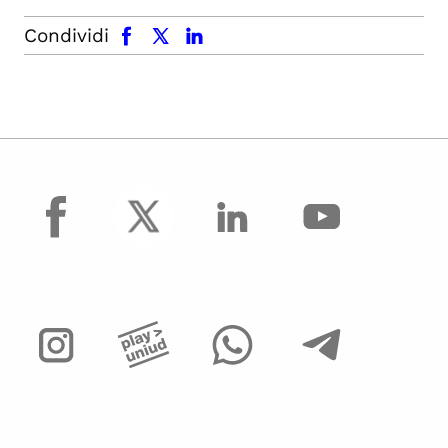
facebook
x.com
linkedin
Condividi
facebook