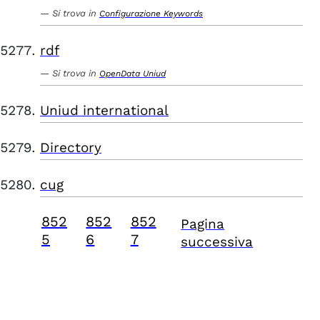
Si trova in
Configurazione Keywords
rdf
Si trova in
OpenData Uniud
Uniud international
Directory
cug
852
852
852
Pagina
5
6
7
successiva