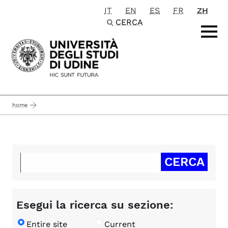
IT
EN
ES
FR
ZH
Passa al contenuto principale
CERCA
home
Esegui la ricerca su sezione:
Entire site
Current