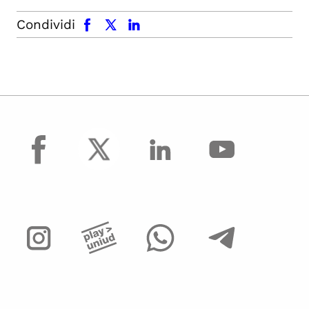
facebook
x.com
linkedin
Condividi
facebook