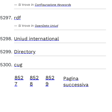
Si trova in
Configurazione Keywords
rdf
Si trova in
OpenData Uniud
Uniud international
Directory
cug
852
852
852
Pagina
7
8
9
successiva