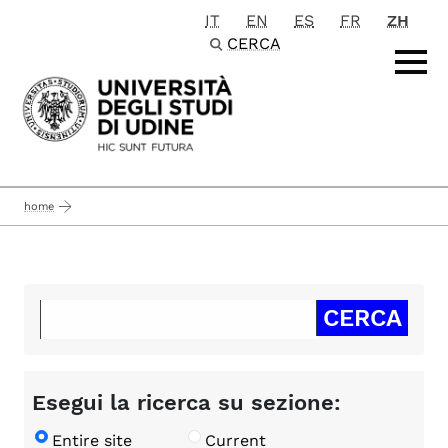
IT
EN
ES
FR
ZH
Passa al contenuto principale
CERCA
home
Esegui la ricerca su sezione:
Entire site
Current