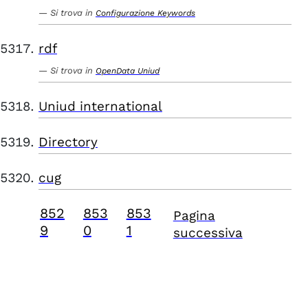
Si trova in
Configurazione Keywords
rdf
Si trova in
OpenData Uniud
Uniud international
Directory
cug
852
853
853
Pagina
9
0
1
successiva