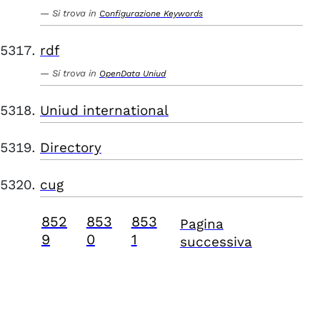
Si trova in
Configurazione Keywords
rdf
Si trova in
OpenData Uniud
Uniud international
Directory
cug
852
853
853
Pagina
9
0
1
successiva