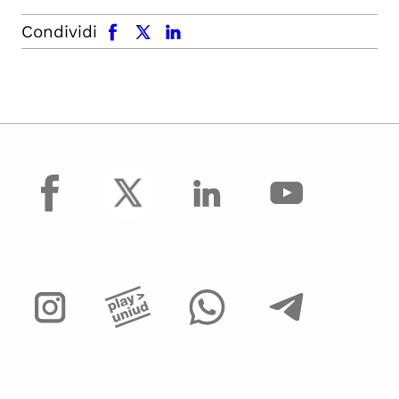
facebook
x.com
linkedin
Condividi
facebook