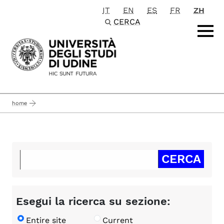
IT
EN
ES
FR
ZH
Passa al contenuto principale
CERCA
home
Esegui la ricerca su sezione:
Entire site
Current