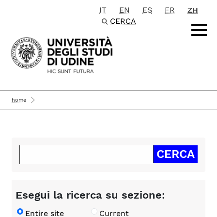
IT
EN
ES
FR
ZH
Passa al contenuto principale
CERCA
home
Esegui la ricerca su sezione:
Entire site
Current