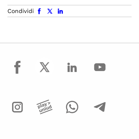
facebook
x.com
linkedin
Condividi
facebook