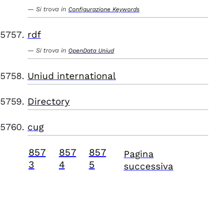
Si trova in
Configurazione Keywords
rdf
Si trova in
OpenData Uniud
Uniud international
Directory
cug
857
857
857
Pagina
3
4
5
successiva