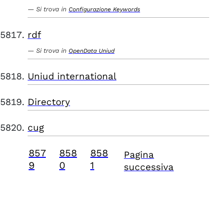
Si trova in
Configurazione Keywords
rdf
Si trova in
OpenData Uniud
Uniud international
Directory
cug
857
858
858
Pagina
9
0
1
successiva