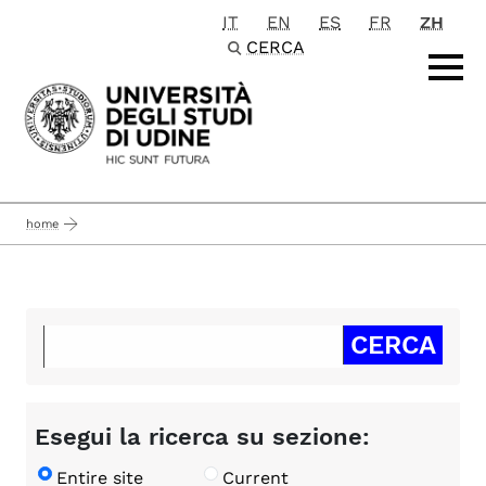
IT
EN
ES
FR
ZH
Passa al contenuto principale
CERCA
home
Esegui la ricerca su sezione:
Entire site
Current