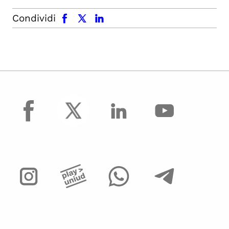
facebook
x.com
linkedin
Condividi
facebook