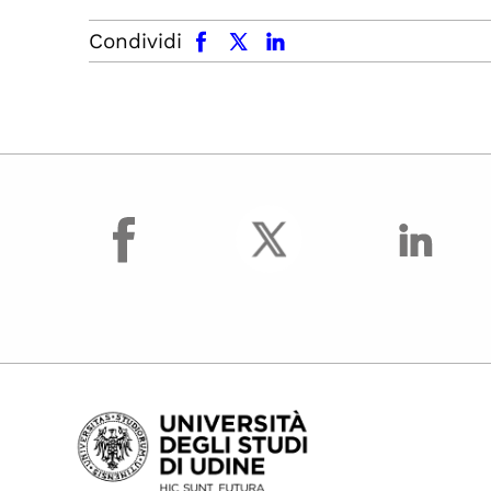
facebook
x.com
linkedin
Condividi
facebook