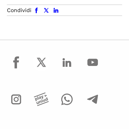
facebook
x.com
linkedin
Condividi
facebook