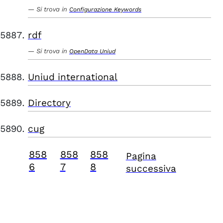
Si trova in
Configurazione Keywords
rdf
Si trova in
OpenData Uniud
Uniud international
Directory
cug
858
858
858
Pagina
6
7
8
successiva