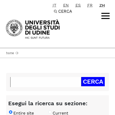
IT
EN
ES
FR
ZH
Passa al contenuto principale
CERCA
home
Esegui la ricerca su sezione:
Entire site
Current