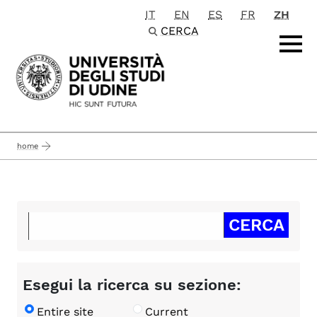
IT
EN
ES
FR
ZH
Passa al contenuto principale
CERCA
home
Esegui la ricerca su sezione:
Entire site
Current