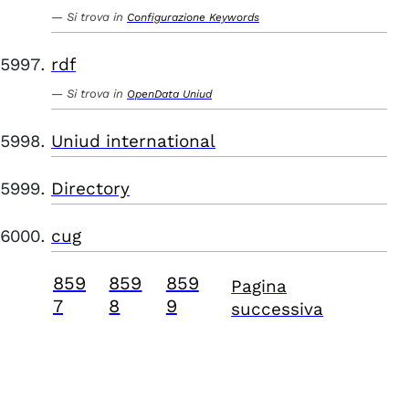
Si trova in
Configurazione Keywords
rdf
Si trova in
OpenData Uniud
Uniud international
Directory
cug
859
859
859
Pagina
7
8
9
successiva