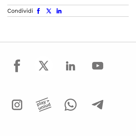
facebook
x.com
linkedin
Condividi
facebook