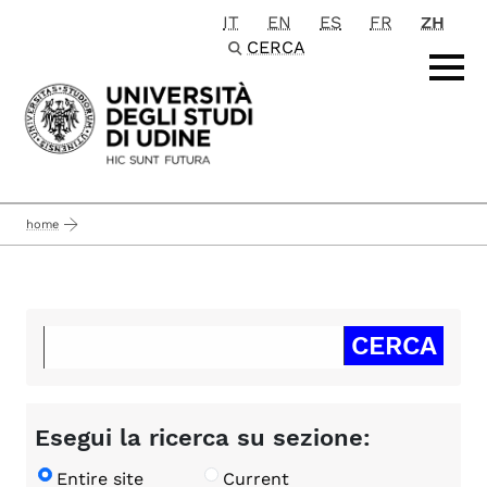
IT
EN
ES
FR
ZH
Passa al contenuto principale
CERCA
home
Esegui la ricerca su sezione:
Entire site
Current