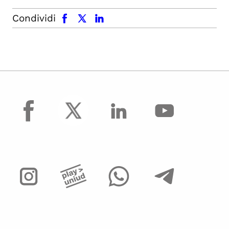
facebook
x.com
linkedin
Condividi
facebook