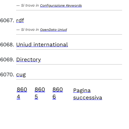
Si trova in
Configurazione Keywords
rdf
Si trova in
OpenData Uniud
Uniud international
Directory
cug
860
860
860
Pagina
4
5
6
successiva