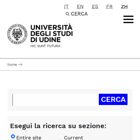
IT
EN
ES
FR
ZH
Passa al contenuto principale
CERCA
home
Esegui la ricerca su sezione:
Entire site
Current