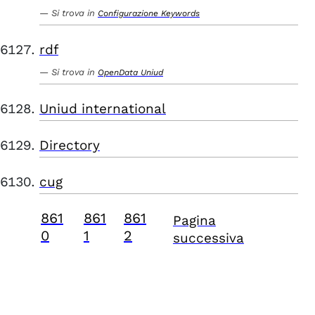
Si trova in
Configurazione Keywords
rdf
Si trova in
OpenData Uniud
Uniud international
Directory
cug
861
861
861
Pagina
0
1
2
successiva