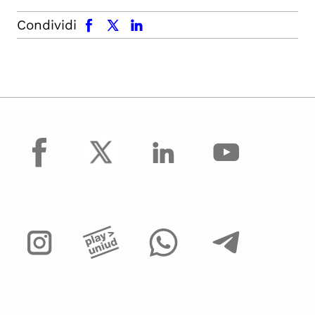
facebook
x.com
linkedin
Condividi
facebook