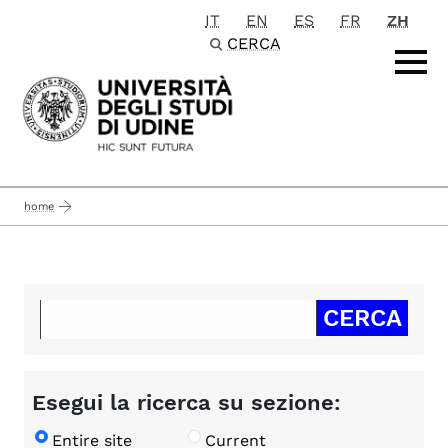
IT
EN
ES
FR
ZH
Passa al contenuto principale
CERCA
home
Esegui la ricerca su sezione:
Entire site
Current