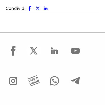
facebook
x.com
linkedin
Condividi
facebook