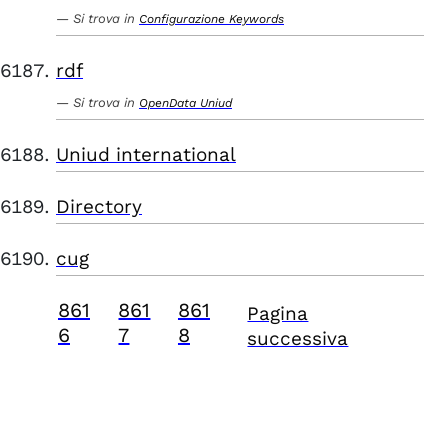
Si trova in
Configurazione Keywords
rdf
Si trova in
OpenData Uniud
Uniud international
Directory
cug
861
861
861
Pagina
6
7
8
successiva