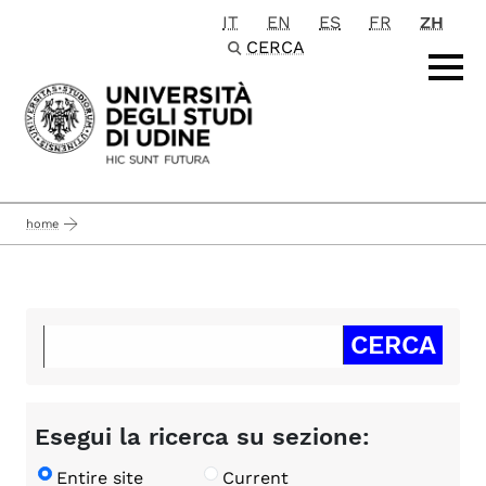
IT
EN
ES
FR
ZH
Passa al contenuto principale
CERCA
home
Esegui la ricerca su sezione:
Entire site
Current