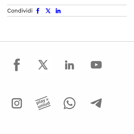
facebook
x.com
linkedin
Condividi
facebook