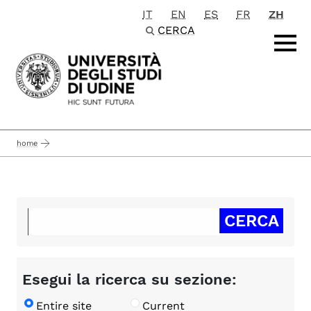
IT
EN
ES
FR
ZH
Passa al contenuto principale
CERCA
home
Esegui la ricerca su sezione:
Entire site
Current