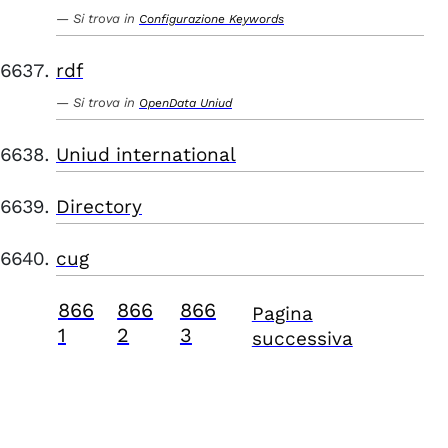
Si trova in
Configurazione Keywords
rdf
Si trova in
OpenData Uniud
Uniud international
Directory
cug
866
866
866
Pagina
1
2
3
successiva