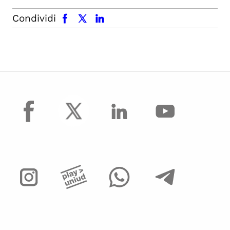
facebook
x.com
linkedin
Condividi
facebook