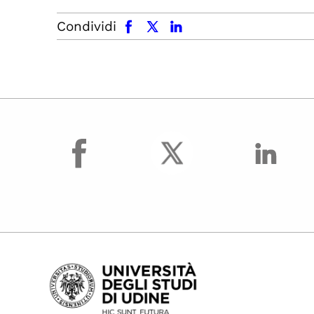
facebook
x.com
linkedin
Condividi
facebook