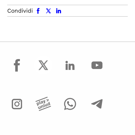
facebook
x.com
linkedin
Condividi
facebook