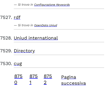
Si trova in
Configurazione Keywords
rdf
Si trova in
OpenData Uniud
Uniud international
Directory
cug
875
875
875
Pagina
0
1
2
successiva