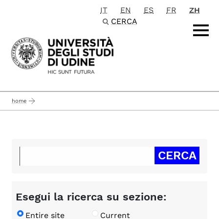
IT
EN
ES
FR
ZH
Passa al contenuto principale
CERCA
home
Esegui la ricerca su sezione:
Entire site
Current