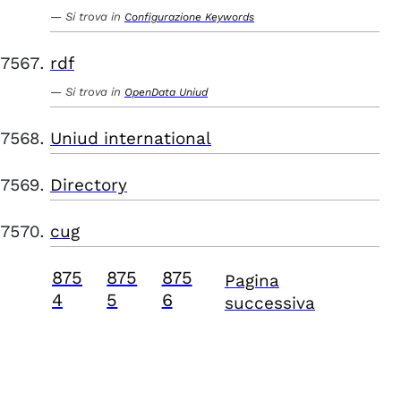
Si trova in
Configurazione Keywords
rdf
Si trova in
OpenData Uniud
Uniud international
Directory
cug
875
875
875
Pagina
4
5
6
successiva