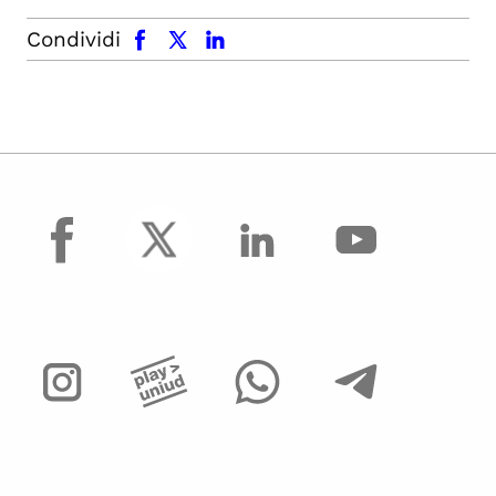
facebook
x.com
linkedin
Condividi
facebook