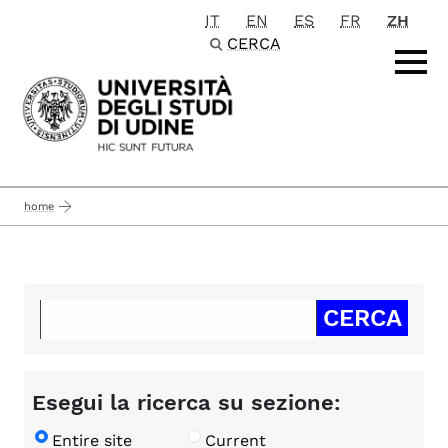
IT
EN
ES
FR
ZH
Passa al contenuto principale
CERCA
home
Esegui la ricerca su sezione:
Entire site
Current