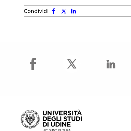
facebook
x.com
linkedin
Condividi
facebook