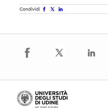
facebook
x.com
linkedin
Condividi
facebook