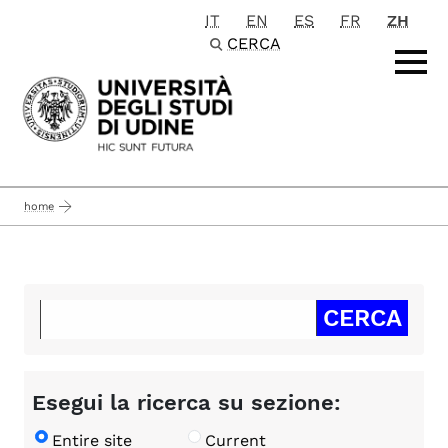
IT
EN
ES
FR
ZH
Passa al contenuto principale
CERCA
home
Esegui la ricerca su sezione:
Entire site
Current