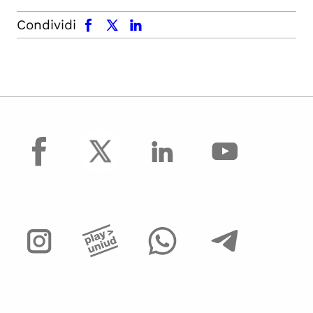
facebook
x.com
linkedin
Condividi
facebook