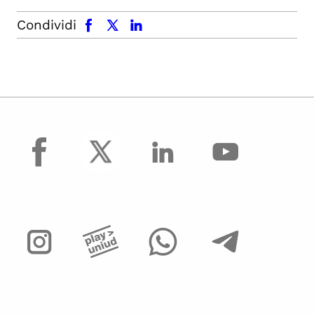
facebook
x.com
linkedin
Condividi
facebook