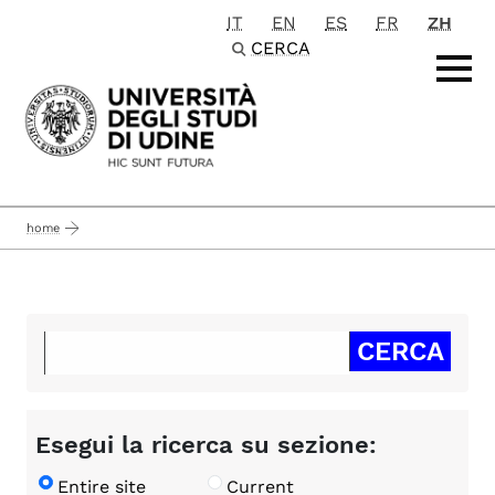
IT
EN
ES
FR
ZH
Passa al contenuto principale
CERCA
home
Esegui la ricerca su sezione:
Entire site
Current