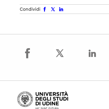
facebook
x.com
linkedin
Condividi
facebook