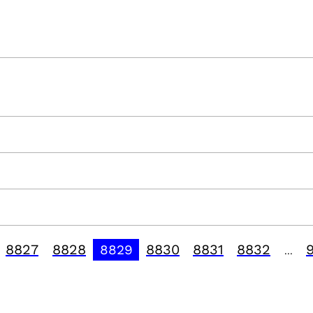
8827
8828
8830
8831
8832
8829