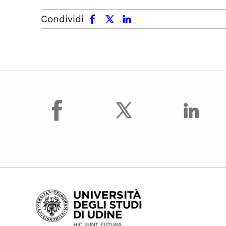
facebook
x.com
linkedin
Condividi
facebook