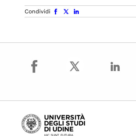
facebook
x.com
linkedin
Condividi
facebook