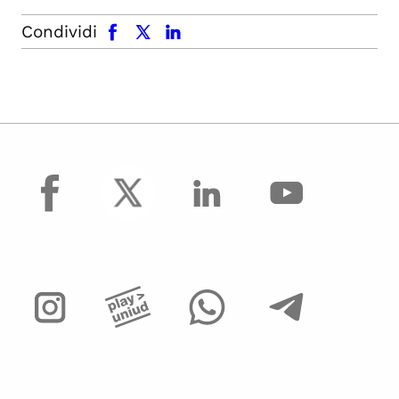
facebook
x.com
linkedin
Condividi
facebook