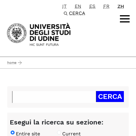
IT
EN
ES
FR
ZH
Passa al contenuto principale
CERCA
home
Esegui la ricerca su sezione:
Entire site
Current