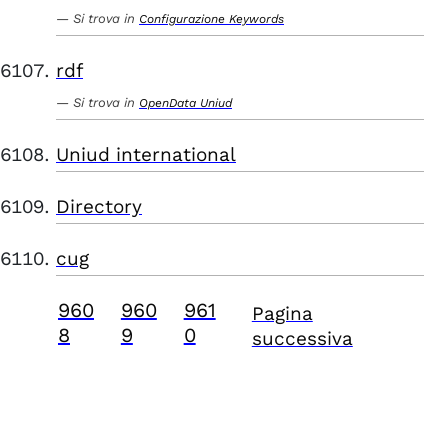
Si trova in
Configurazione Keywords
rdf
Si trova in
OpenData Uniud
Uniud international
Directory
cug
960
960
961
Pagina
8
9
0
successiva