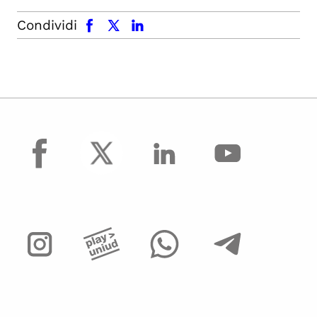
facebook
x.com
linkedin
Condividi
facebook