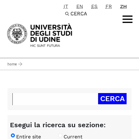
IT
EN
ES
FR
ZH
Passa al contenuto principale
CERCA
home
Esegui la ricerca su sezione:
Entire site
Current