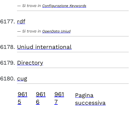
Si trova in
Configurazione Keywords
rdf
Si trova in
OpenData Uniud
Uniud international
Directory
cug
961
961
961
Pagina
5
6
7
successiva